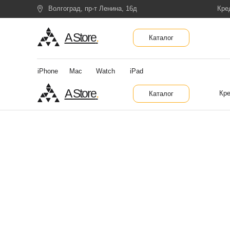
Волгоград, пр-т Ленина, 16д
Кре
A Store
.
Каталог
iPhone
Mac
Watch
iPad
A Store
.
Кре
Каталог