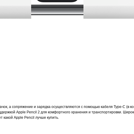
чок, а сопряжение и зарядка осуществляются с помощью кабеля Type-C (в ко
оддержкой Apple Pencil 2 для комфортного хранения и транспортировки. Широ
т какой Apple Pencil лучше купить.