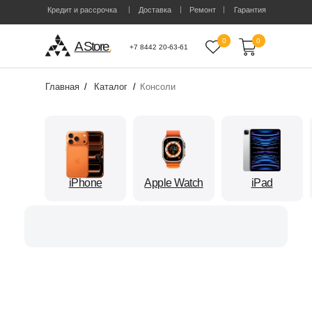
Кредит и рассрочка
Доставка
Ремонт
Гарантия
0
0
A Store
.
+7 8442 20-63-61
Главная
/
Каталог
/
Консоли
iPhone
Apple Watch
iPad