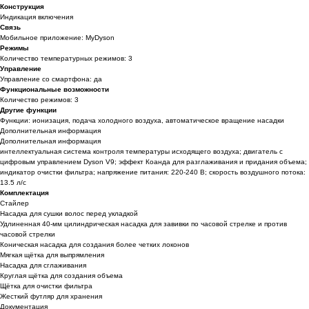
Конструкция
Индикация включения
Связь
Мобильное приложение: MyDyson
Режимы
Количество температурных режимов: 3
Управление
Управление со смартфона: да
Функциональные возможности
Количество режимов: 3
Другие функции
Функции: ионизация, подача холодного воздуха, автоматическое вращение насадки
Дополнительная информация
Дополнительная информация
интеллектуальная система контроля температуры исходящего воздуха; двигатель с
цифровым управлением Dyson V9; эффект Коанда для разглаживания и придания объема;
индикатор очистки фильтра; напряжение питания: 220-240 В; скорость воздушного потока:
13.5 л/с
Комплектация
Стайлер
Насадка для сушки волос перед укладкой
Удлиненная 40-мм цилиндрическая насадка для завивки по часовой стрелке и против
часовой стрелки
Коническая насадка для создания более четких локонов
Мягкая щётка для выпрямления
Насадка для сглаживания
Круглая щётка для создания объема
Щётка для очистки фильтра
Жесткий футляр для хранения
Документация