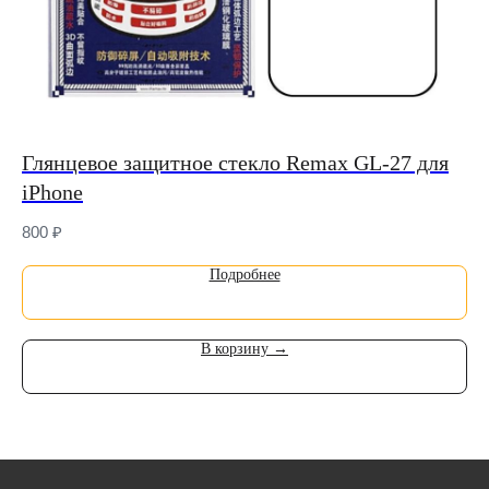
Глянцевое защитное стекло Remax GL-27 для
Се
k
iPhone
мо
800
₽
1 
Подробнее
В корзину →