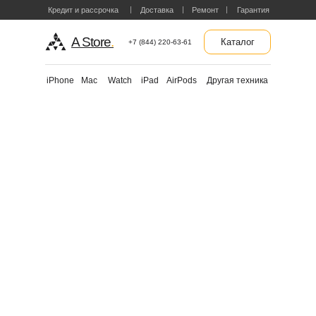
Кредит и рассрочка
Доставка
Ремонт
Гарантия
A Store
.
Каталог
+7 (844) 220-63-61
Другая техника
iPhone
Mac
Watch
iPad
AirPods