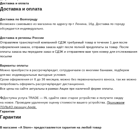
Доставка и оплата
Доставка и оплата
Доставка по Волгограду
Возможен самовывоз из магазина по адресу пр-т Ленина, 16д. Доставка по городу
обсуждается индивидуально.
Доставка в регионы России
Отправляем транспортной компанией СДЭК требуемый товар в течение 1 дня после
оформления заказа, отправка заказа идёт после полной предоплаты за товар. После
оплаты заказа мы передаем заказ в СДЭК и отправляем вам трек номер для отслеживания
посылки
Варианты оплаты
Можно приoбрести в рассрочку/кредит, сотрудничаем со многими банками, подберем
для вас индивидуальные выгодные условия.
Сроки оформления от 6 до 36 месяцев, можно без первоначального взноса, так же можно
попробовать оформить рассрочку/кредит дистанционно.
Все цены на сайте актуальны в рамках Акции при наличной форме оплаты.
🔄Доступна услуга TRADE — IN, сдайте свое старое устройство и получите скидку
на новое. Проводим удаленную оценку стоимости вашего устройства.
Принимаем
ТОЛЬКО технику Apple.
Гарантии
Гарантии
В магазине «A Store» предоставляется гарантия на любой товар