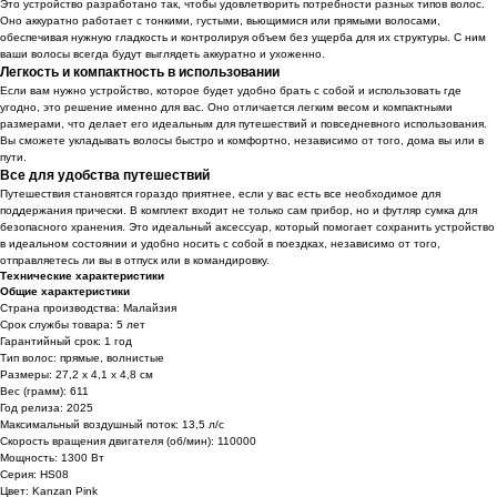
Это устройство разработано так, чтобы удовлетворить потребности разных типов волос.
Оно аккуратно работает с тонкими, густыми, вьющимися или прямыми волосами,
обеспечивая нужную гладкость и контролируя объем без ущерба для их структуры. С ним
ваши волосы всегда будут выглядеть аккуратно и ухоженно.
Легкость и компактность в использовании
Если вам нужно устройство, которое будет удобно брать с собой и использовать где
угодно, это решение именно для вас. Оно отличается легким весом и компактными
размерами, что делает его идеальным для путешествий и повседневного использования.
Вы сможете укладывать волосы быстро и комфортно, независимо от того, дома вы или в
пути.
Все для удобства путешествий
Путешествия становятся гораздо приятнее, если у вас есть все необходимое для
поддержания прически. В комплект входит не только сам прибор, но и футляр сумка для
безопасного хранения. Это идеальный аксессуар, который помогает сохранить устройство
в идеальном состоянии и удобно носить с собой в поездках, независимо от того,
отправляетесь ли вы в отпуск или в командировку.
Технические характеристики
Общие характеристики
Страна производства: Малайзия
Срок службы товара: 5 лет
Гарантийный срок: 1 год
Тип волос: прямые, волнистые
Размеры: 27,2 x 4,1 x 4,8 см
Вес (грамм): 611
Год релиза: 2025
Максимальный воздушный поток: 13,5 л/с
Скорость вращения двигателя (об/мин): 110000
Мощность: 1300 Вт
Серия: HS08
Цвет: Kanzan Pink