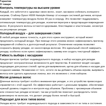
Гарантии
О товаре
Контроль температуры на высшем уровне
Каждый, кто заботится о здоровье своих волос, знает, как важно избежать излишнего
нагрева. Стайлер Dyson HS08 Hairstyler Airwrap i.d оснащен системой датчиков, которые
измеряют температуру воздуха более 40 раз в секунду. Это позволяет поддерживать
оптимальную температуру для укладки, исключая перегрев и предотвращая повреждения
волос. В результате волосы остаются здоровыми, блестящими и эластичными, несмотря
на регулярные укладки.
Холодный воздух – для завершения стиля
В любой укладке важна точность, и для этого нужен инструмент, который может
предложить холодный воздух. При помощи этого режима можно зафиксировать прическу,
придавая ей стойкость и долгосрочный результат. Отключение нагрева позволяет
сохранить форму укладки, не нанося вреда волосам. Это идеальный способ завершить
укладку, особенно если нужно зафиксировать завивку или создать текстурный эффект.
Гибкость выбора с насадками
Каждая прическа требует индивидуального подхода, и набор насадок для укладки
предлагает неограниченные возможности для творчества. В комплект входят насадки,
подходящие для разных стилей: щетка для выпрямления, щетка для объема и насадки для
создания завивки. Независимо от того, хотите ли вы добавить объема корням, выпрямить
волосы или сделать идеальные локоны, все это возможно с этим набором.
Магия длинных волос
Длинные волосы требуют особого внимания при укладке, и это устройство превосходно
справляется с этой задачей. Он эффективно работает с длинными прядями, обеспечивая
нужный уровень гладкости и контроля над объемом. Проблема с чрезмерным объемом
или сложностью укладки исчезает, так как устройство помогает распределить тепло
равномерно по волосам, что делает укладку более легкой и быстрой.
Подходит для всех типов волос
Укладка волос требует индивидуального подхода в зависимости от их типа и состояния.