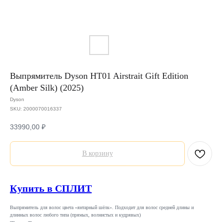
Выпрямитель Dyson HT01 Airstrait Gift Edition
(Amber Silk) (2025)
Dyson
SKU:
2000070016337
33990,00
₽
В корзину
Купить в СПЛИТ
Выпрямитель для волос цвета «янтарный шёлк». Подходит для волос средней длины и
длинных волос любого типа (прямых, волнистых и кудрявых)