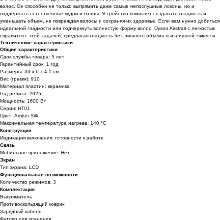
волос. Он способен не только выпрямить даже самые непослушные локоны, но и
поддержать естественные кудри и волны. Устройство помогает создавать гладкость и
уменьшать объем, не повреждая волосы и сохраняя их здоровье. Если вам нужно добиться
идеальной гладкости или подчеркнуть волнистую форму волос, Dyson Airstrait с легкостью
справится с этой задачей, предлагая гладкость без лишнего объема и излишней тяжести.
Технические характеристики
Общие характеристики
Срок службы товара: 5 лет
Гарантийный срок: 1 год
Размеры: 33 x 6 x 4.1 см
Вес (грамм): 910
Материал пластин: керамика
Год релиза: 2025
Мощность: 1600 Вт
Серия: HT01
Цвет: Amber Silk
Максимальная температура нагрева: 140 °C
Конструкция
Индикация включения; готовности к работе
Связь
Мобильное приложение: Нет
Экран
Тип экрана: LCD
Функциональные возможности
Количество режимов: 3
Комплектация
Выпрямитель
Противоскользящий коврик
Зарядный кабель
Футляр для хранения