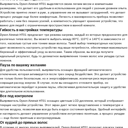
Выпрямитель Dyson Airstrait HT01 выделяется своим легким весом и компактными
размерами, что делает его удобным в использовании для людей с разным уровнем опыта.
Устройство приятно лежит в руке, а управление им не вызывает затруднений, что делает
процесс укладки еще более комфортным. Легкость и маневренность прибора позволяют
работать с ним без лишних усилий, а компактность упрощает хранение устройства, что
важно для людей с ограниченным пространством в ванной комнате.
Гибкость в настройках температуры
Dyson Airstrait HT01 предлагает три режима нагрева, каждый из которых предназначен для
различных типов волос. Вы можете выбрать между 80°C, 110°C и 140°C в зависимости от
того, насколько густые или тонкие ваши волосы. Такой выбор температурных настроек
дает возможность настроить устройство под ваши потребности, обеспечивая максимально
бережный и эффективный уход за волосами. Таким образом, вы всегда получите
идеальный результат, будь то деликатное выпрямление тонких волос или укладка густых
локонов.
Пауза по вашему желанию
Для удобства пользователей, выпрямитель оснащен функцией автоматического
отключения, которая активируется после трех секунд бездействия. Это делает устройство
не только более безопасным, но и энергоэффективным, исключая риск перегрева и
сокращая расход энергии. В случае, если вы ненадолго отложите прибор, он
автоматически перейдет в режим паузы, обеспечивая дополнительную защиту и удобство
при длительном использовании.
Все под контролем
Выпрямитель Dyson Airstrait HT01 оснащен цветным LCD дисплеем, который отображает
текущие настройки устройства. Этот экран дает четкое представление о температуре и
потоке воздуха, позволяя вам всегда быть в курсе состояния прибора. Удобный интерфейс
и наглядность делают управление устройством интуитивно понятным, а процесс укладки
— еще более приятным и контролируемым.
От кудрей до прямых волос
В отличие от многих других выпрямителей, Dyson Airstrait HT01 подходит для всех типов