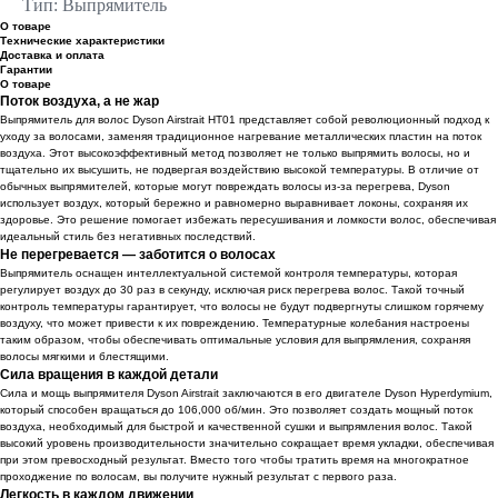
Тип: Выпрямитель
О товаре
Технические характеристики
Доставка и оплата
Гарантии
О товаре
Поток воздуха, а не жар
Выпрямитель для волос Dyson Airstrait HT01 представляет собой революционный подход к
уходу за волосами, заменяя традиционное нагревание металлических пластин на поток
воздуха. Этот высокоэффективный метод позволяет не только выпрямить волосы, но и
тщательно их высушить, не подвергая воздействию высокой температуры. В отличие от
обычных выпрямителей, которые могут повреждать волосы из-за перегрева, Dyson
использует воздух, который бережно и равномерно выравнивает локоны, сохраняя их
здоровье. Это решение помогает избежать пересушивания и ломкости волос, обеспечивая
идеальный стиль без негативных последствий.
Не перегревается — заботится о волосах
Выпрямитель оснащен интеллектуальной системой контроля температуры, которая
регулирует воздух до 30 раз в секунду, исключая риск перегрева волос. Такой точный
контроль температуры гарантирует, что волосы не будут подвергнуты слишком горячему
воздуху, что может привести к их повреждению. Температурные колебания настроены
таким образом, чтобы обеспечивать оптимальные условия для выпрямления, сохраняя
волосы мягкими и блестящими.
Сила вращения в каждой детали
Сила и мощь выпрямителя Dyson Airstrait заключаются в его двигателе Dyson Hyperdymium,
который способен вращаться до 106,000 об/мин. Это позволяет создать мощный поток
воздуха, необходимый для быстрой и качественной сушки и выпрямления волос. Такой
высокий уровень производительности значительно сокращает время укладки, обеспечивая
при этом превосходный результат. Вместо того чтобы тратить время на многократное
проходжение по волосам, вы получите нужный результат с первого раза.
Легкость в каждом движении