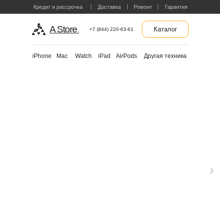
Кредит и рассрочка
Доставка
Ремонт
Гарантия
A Store
.
Каталог
+7 (844) 220-63-61
Другая техника
iPhone
Mac
Watch
iPad
AirPods