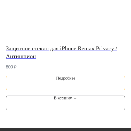
Защитное стекло для iPhone Remax Privacy /
В
Антишпион
NE
800
₽
7 
Подробнее
В корзину →