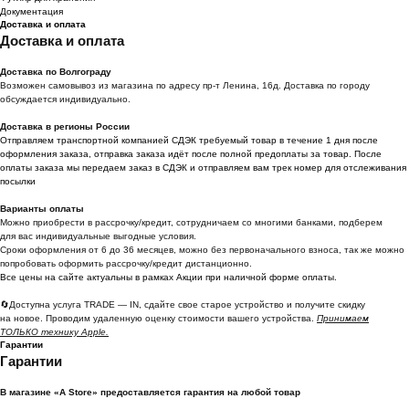
Документация
Доставка и оплата
Доставка и оплата
Доставка по Волгограду
Возможен самовывоз из магазина по адресу пр-т Ленина, 16д. Доставка по городу
обсуждается индивидуально.
Доставка в регионы России
Отправляем транспортной компанией СДЭК требуемый товар в течение 1 дня после
оформления заказа, отправка заказа идёт после полной предоплаты за товар. После
оплаты заказа мы передаем заказ в СДЭК и отправляем вам трек номер для отслеживания
посылки
Варианты оплаты
Можно приoбрести в рассрочку/кредит, сотрудничаем со многими банками, подберем
для вас индивидуальные выгодные условия.
Сроки оформления от 6 до 36 месяцев, можно без первоначального взноса, так же можно
попробовать оформить рассрочку/кредит дистанционно.
Все цены на сайте актуальны в рамках Акции при наличной форме оплаты.
🔄Доступна услуга TRADE — IN, сдайте свое старое устройство и получите скидку
на новое. Проводим удаленную оценку стоимости вашего устройства.
Принимаем
ТОЛЬКО технику Apple.
Гарантии
Гарантии
В магазине «A Store» предоставляется гарантия на любой товар