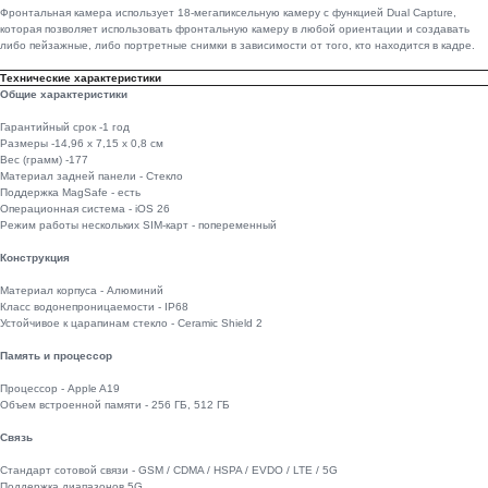
Фронтальная камера использует 18-мегапиксельную камеру с функцией Dual Capture,
которая позволяет использовать фронтальную камеру в любой ориентации и создавать
либо пейзажные, либо портретные снимки в зависимости от того, кто находится в кадре.
Технические характеристики
Общие характеристики
Гарантийный срок -1 год
Размеры -14,96 x 7,15 x 0,8 см
Вес (грамм) -177
Материал задней панели - Стекло
Поддержка MagSafe - есть
Операционная система - iOS 26
Режим работы нескольких SIM-карт - попеременный
Конструкция
Материал корпуса - Алюминий
Класс водонепроницаемости - IP68
Устойчивое к царапинам стекло - Ceramic Shield 2
Память и процессор
Процессор - Apple A19
Объем встроенной памяти - 256 ГБ, 512 ГБ
Связь
Стандарт сотовой связи - GSM / CDMA / HSPA / EVDO / LTE / 5G
Поддержка диапазонов 5G