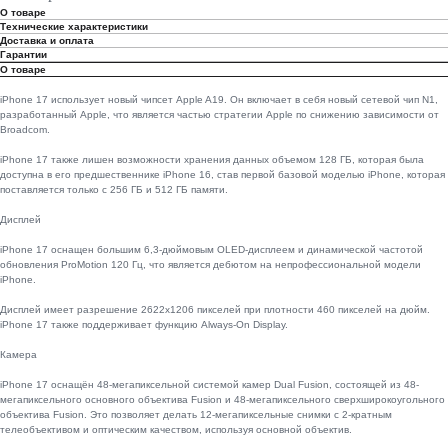
О товаре
Технические характеристики
Доставка и оплата
Гарантии
О товаре
iPhone 17 использует новый чипсет Apple A19. Он включает в себя новый сетевой чип N1,
разработанный Apple, что является частью стратегии Apple по снижению зависимости от
Broadcom.
iPhone 17 также лишен возможности хранения данных объемом 128 ГБ, которая была
доступна в его предшественнике iPhone 16, став первой базовой моделью iPhone, которая
поставляется только с 256 ГБ и 512 ГБ памяти.
Дисплей
iPhone 17 оснащен большим 6,3-дюймовым OLED-дисплеем и динамической частотой
обновления ProMotion 120 Гц, что является дебютом на непрофессиональной модели
iPhone.
Дисплей имеет разрешение 2622x1206 пикселей при плотности 460 пикселей на дюйм.
iPhone 17 также поддерживает функцию Always-On Display.
Камера
iPhone 17 оснащён 48-мегапиксельной системой камер Dual Fusion, состоящей из 48-
мегапиксельного основного объектива Fusion и 48-мегапиксельного сверхширокоугольного
объектива Fusion. Это позволяет делать 12-мегапиксельные снимки с 2-кратным
телеобъективом и оптическим качеством, используя основной объектив.