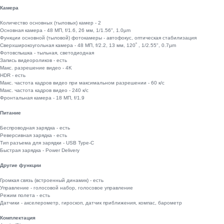
Камера
Количество основных (тыловых) камер - 2
Основная камера - 48 МП, f/1.6, 26 мм, 1/1.56", 1.0µm
Функции основной (тыловой) фотокамеры - автофокус, оптическая стабилизация
Сверхширокоугольная камера - 48 МП, f/2.2, 13 мм, 120˚ , 1/2.55", 0.7µm
Фотовспышка - тыльная, светодиодная
Запись видеороликов - есть
Макс. разрешение видео - 4K
HDR - есть
Макс. частота кадров видео при максимальном разрешении - 60 к/c
Макс. частота кадров видео - 240 к/с
Фронтальная камера - 18 МП, f/1.9
Питание
Беспроводная зарядка - есть
Реверсивная зарядка - есть
Тип разъема для зарядки - USB Type-C
Быстрая зарядка - Power Delivery
Другие функции
Громкая связь (встроенный динамик) - есть
Управление - голосовой набор, голосовое управление
Режим полета - есть
Датчики - акселерометр, гироскоп, датчик приближения, компас, барометр
Комплектация