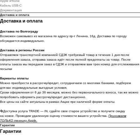
Apple iPhone
Кабель USB-C
Документация
Доставка и оплата
Доставка и оплата
Доставка по Волгограду
Возможен самовывоз из магазина по адресу пр-т Ленина, 16д. Доставка по городу
обсуждается индивидуально.
Доставка в регионы России
Отправляем транспортной компанией СДЭК требуемый товар в течение 1 дня после
оформления заказа, отправка заказа идёт после полной предоплаты за товар. После
оплаты заказа мы передаем заказ в СДЭК и отправляем вам трек номер для отслеживания
посылки
Варианты оплаты
Можно приoбрести в рассрочку/кредит, сотрудничаем со многими банками, подберем
для вас индивидуальные выгодные условия.
Сроки оформления от 6 до 36 месяцев, можно без первоначального взноса, так же можно
попробовать оформить рассрочку/кредит дистанционно.
Все цены на сайте актуальны в рамках Акции при наличной форме оплаты.
🔄Доступна услуга TRADE — IN, сдайте свое старое устройство и получите скидку
на новое. Проводим удаленную оценку стоимости вашего устройства.
Принимаем
ТОЛЬКО технику Apple.
Гарантии
Гарантии