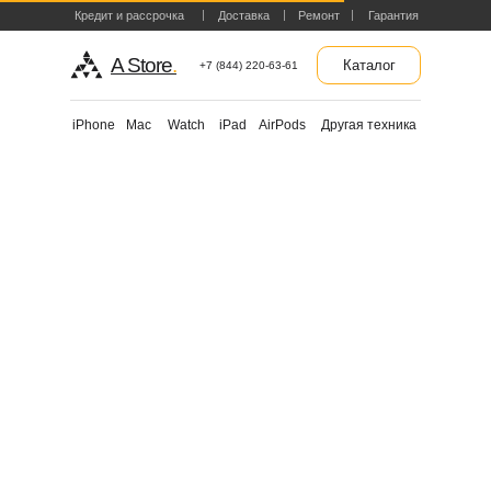
Кредит и рассрочка
Доставка
Ремонт
Гарантия
A Store
.
Каталог
+7 (844) 220-63-61
Другая техника
iPhone
Mac
Watch
iPad
AirPods