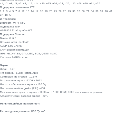
n1, n2, n3, n5, n7, n8, n12, n14, n20, n25, n26, n28, n29, n30, n66, n70, n71, n75
Поддержка диапазонов LTE
1, 2, 3, 4, 5, 7, 8, 12, 13, 14, 17, 18, 19, 20, 25, 26, 28, 29, 30, 32, 66, 71. 34, 38, 39, 40, 41,
42, 48, 53
Интерфейсы
Bluetooth, Wi-Fi, NFC
Поддержка Wi-Fi
Wi-Fi 802.11 a/b/g/n/ac/6/7
Поддержка Bluetooth
Bluetooth 6.0
Возможности Bluetooth
A2DP, Low Energy
Спутниковая навигация
GPS, GLONASS, GALILEO, BDS, QZSS, NavIC
Система A-GPS - есть
Экран
Экран - 6.3"
Тип экрана - Super Retina XDR
Соотношение сторон - 19.5:9
Разрешение экрана -1206 x 2622
Частота обновления экрана - 120 Гц
Число пикселей на дюйм (PPI) - 460
Максимальная яркость экрана - 1000 нит | 1600 HBM | 3000 нит в пиковом режиме
Автоматический поворот экрана - есть
Мультимедийные возможности
Разъем для наушников - USB Type-C