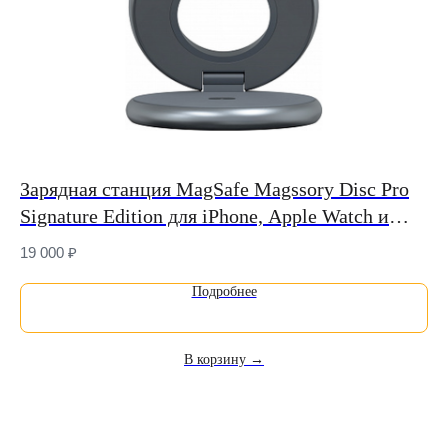
Зарядная станция MagSafe Magssory Disc Pro
Се
Signature Edition для iPhone, Apple Watch и
мо
AirPods (Qi2)
19 000
₽
2 
Подробнее
В корзину →