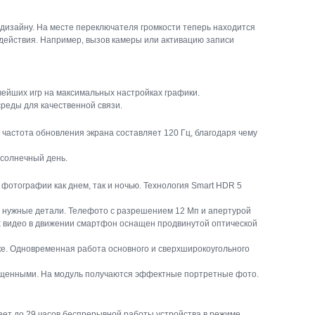
 дизайну. На месте переключателя громкости теперь находится
действия. Например, вызов камеры или активацию записи
вейших игр на максимальных настройках графики.
реды для качественной связи.
астота обновления экрана составляет 120 Гц, благодаря чему
 солнечный день.
отографии как днем, так и ночью. Технология Smart HDR 5
се нужные детали. Телефото с разрешением 12 Мп и апертурой
ых видео в движении смартфон оснащен продвинутой оптической
ке. Одновременная работа основного и сверхширокоугольного
сыщенными. На модуль получаются эффектные портретные фото.
вает до 29 часов беспрерывной работы устройства в режиме