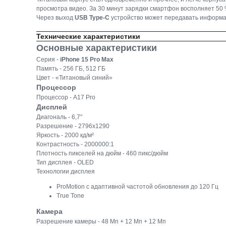
просмотра видео. За 30 минут зарядки смартфон восполняет 50 
Через выход
USB Type-C
устройство может передавать информац
Технические характеристики
Основные характеристики
Серия -
iPhone 15 Pro Max
Память - 256 ГБ, 512 ГБ
Цвет - «Титановый синий»
Процессор
Процессор - A17 Pro
Дисплей
Диагональ - 6,7"
Разрешение - 2796x1290
Яркость - 2000 кд/м²
Контрастность - 2000000:1
Плотность пикселей на дюйм - 460 пикс/дюйм
Тип дисплея - OLED
Технологии дисплея
ProMotion с адаптивной частотой обновления до 120 Гц
True Tone
Камера
Разрешение камеры - 48 Мп + 12 Мп + 12 Мп