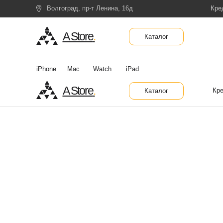
Волгоград, пр-т Ленина, 16д
Кре
A Store
.
Каталог
iPhone
Mac
Watch
iPad
A Store
.
Кре
Каталог