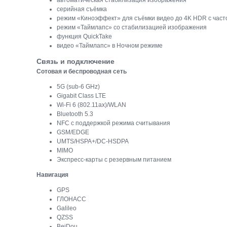
автоматическая стабилизация изображения
серийная съëмка
режим «Киноэффект» для съёмки видео до 4K HDR с часто
режим «Таймлапс» со стабилизацией изображения
функция QuickTake
видео «Таймлапс» в Ночном режиме
Связь и подключение
Сотовая и беспроводная сеть
5G (sub‑6 GHz)
Gigabit Class LTE
Wi‑Fi 6 (802.11ax)/WLAN
Bluetooth 5.3
NFC с поддержкой режима считывания
GSM/EDGE
UMTS/​HSPA+/​DC-HSDPA
MIMO
Экспресс‑карты с резервным питанием
Навигация
GPS
ГЛОНАСС
Galileo
QZSS
BeiDou