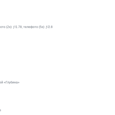
о (2x): ƒ/1.78, телефото (5x): ƒ/2.8
ей «Глубина»
s