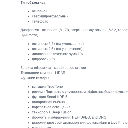
Тип объектива
основной
сверхширокоугольный
телефото
Диафрагма - основная: ƒ/1.78, сверхшироко­угольная: ƒ/2.2, телефот
Зум (фото)
оптический 2x (на уменьшение)
оптический 5x (на увеличение)
диапазон оптического зума 10x
цифровой 25x
Защита объектива - сапфировое стекло
Технологии камеры - LIDAR
Функции камеры
вспышка True Tone
режим «Портрет» с улучшенным эффектом боке и функци
функция Smart HDR 5
панорамная съёмка
портретное освещение
технология Deep Fusion
форматы изображений: HEIF, JPEG, and DNG
широкий цветовой диапазон для фотографий и Live Photo
макросъемка