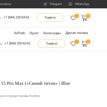
онтакты
Telegram
WhatsApp
0
+7 (844) 220-63-61
Trade-in
Другая техника
AirPods
Dyson
Аксессуары
0
+7 (844) 220-63-61
Trade-in
15 Pro Max («Синий титан» | Blue
ности предустановки RuStore