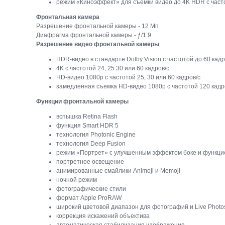
режим «Киноэффект» для съёмки видео до 4K HDR с часто
Фронтальная камера
Разрешение фронтальной камеры - 12 Мп
Диафрагма фронтальной камеры - ƒ/1.9
Разрешение видео фронтальной камеры
HDR‑видео в стандарте Dolby Vision с частотой до 60 кадр
4K с частотой 24, 25 30 или 60 кадров/с
HD-видео 1080p с частотой 25, 30 или 60 кадров/с
замедленная съемка HD-видео 1080p с частотой 120 кадр
Функции фронтальной камеры
вспышка Retina Flash
функция Smart HDR 5
технология Photonic Engine
технология Deep Fusion
режим «Портрет» с улучшенным эффектом боке и функци
портретное освещение
анимированные смайлики Animoji и Memoji
ночной режим
фотографические стили
формат Apple ProRAW
широкий цветовой диапазон для фотографий и Live Photo
коррекция искажений объектива