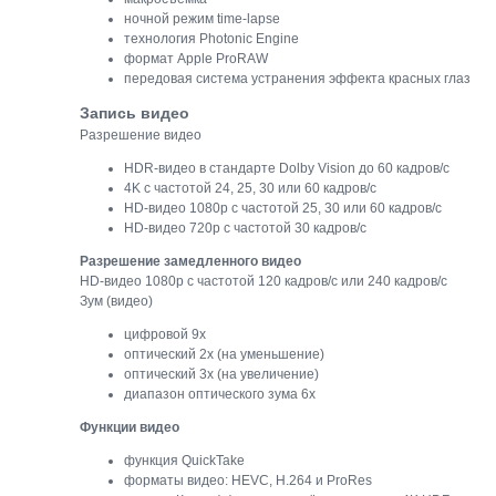
ночной режим time-lapse
технология Photonic Engine
формат Apple ProRAW
передовая система устранения эффекта красных глаз
Запись видео
Разрешение видео
HDR‑видео в стандарте Dolby Vision до 60 кадров/ с
4K с частотой 24, 25, 30 или 60 кадров/ с
HD-видео 1080p с частотой 25, 30 или 60 кадров/ с
HD-видео 720p с частотой 30 кадров/ с
Разрешение замедленного видео
HD-видео 1080р c частотой 120 кадров/ с или 240 кадров/ с
Зум (видео)
цифровой 9х
оптический 2x (на уменьшение)
оптический 3x (на увеличение)
диапазон оптического зума 6x
Функции видео
функция QuickTake
форматы видео: HEVC, H.264 и ProRes