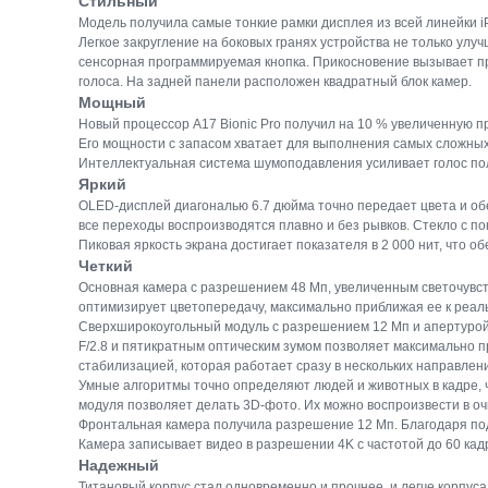
Стильный
Модель получила самые тонкие рамки дисплея из всей линейки i
Легкое закругление на боковых гранях устройства не только ул
сенсорная программируемая кнопка. Прикосновение вызывает пр
голоса. На задней панели расположен квадратный блок камер.
Мощный
Новый процессор A17 Bionic Pro получил на 10 % увеличенную 
Его мощности с запасом хватает для выполнения самых сложных 
Интеллектуальная система шумоподавления усиливает голос пол
Яркий
OLED-дисплей диагональю 6.7 дюйма точно передает цвета и об
все переходы воспроизводятся плавно и без рывков. Стекло с п
Пиковая яркость экрана достигает показателя в 2 000 нит, что 
Четкий
Основная камера с разрешением 48 Мп, увеличенным светочувст
оптимизирует цветопередачу, максимально приближая ее к реал
Сверхширокоугольный модуль с разрешением 12 Мп и апертурой F
F/2.8 и пятикратным оптическим зумом позволяет максимально п
стабилизацией, которая работает сразу в нескольких направлен
Умные алгоритмы точно определяют людей и животных в кадре, 
модуля позволяет делать 3D-фото. Их можно воспроизвести в оч
Фронтальная камера получила разрешение 12 Мп. Благодаря по
Камера записывает видео в разрешении 4K с частотой до 60 кадр
Надежный
Титановый корпус стал одновременно и прочнее, и легче корпус