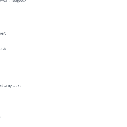
той 30 кадров/с
ов/с
ов/с
ей «Глубина»
s