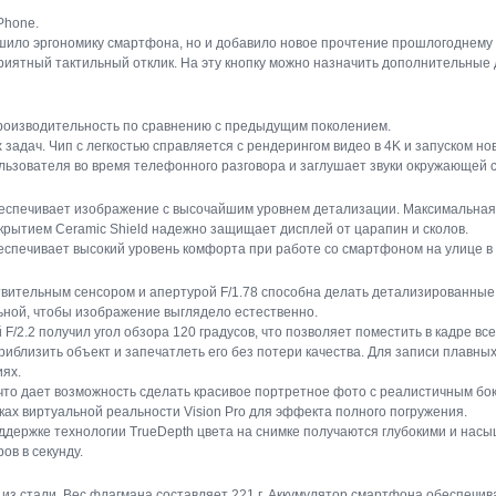
Phone.
учшило эргономику смартфона, но и добавило новое прочтение прошлогоднему
иятный тактильный отклик. На эту кнопку можно назначить дополнительные 
производительность по сравнению с предыдущим поколением.
задач. Чип с легкостью справляется с рендерингом видео в 4K и запуском но
ьзователя во время телефонного разговора и заглушает звуки окружающей с
еспечивает изображение с высочайшим уровнем детализации. Максимальная ч
окрытием Ceramic Shield надежно защищает дисплей от царапин и сколов.
обеспечивает высокий уровень комфорта при работе со смартфоном на улице в
вительным сенсором и апертурой F/1.78 способна делать детализированные ф
ьной, чтобы изображение выглядело естественно.
/2.2 получил угол обзора 120 градусов, что позволяет поместить в кадре в
риблизить объект и запечатлеть его без потери качества. Для записи плавн
иях.
что дает возможность сделать красивое портретное фото с реалистичным бо
ках виртуальной реальности Vision Pro для эффекта полного погружения.
ддержке технологии TrueDepth цвета на снимке получаются глубокими и на
ов в секунду.
а из стали. Вес флагмана составляет 221 г. Аккумулятор смартфона обеспечи