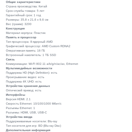
Общие характеристики
Страна производства: Китай
Срок службы товара: 5 лет
Гарантийный срок: 1 год
Размеры: 35,8 x 21,6 x 9,6 см
Вес (грамм): 3200
Конструкция
Материал корпуса: Пластик
Память и процессор
Тип процессора: 8-ядерный AMD
Графический процессор: AMD Custom RDNA2
Оперативная память: 16 ГБ
Встроенный накопитель: 1 ТБ SSD
Связь
Коммуникации: Wi-FI 802.11 a/b/g/n/ac/ax, Ethernet
Мультимедийные возможности
Поддержка HD (High Definition): есть
Проигрывание видео: есть
Поддержка 4K UHD: есть
Устройства хранения данных
Оптический привод: есть
Интерфейсы
Версия HDMI: 2.1
Скорость Ethernet: 10/100/1000 Мбит/с
Разъемы Ethernet: 1
Разъемы: HDMI, USB, USB-C
Устройства ввода
Поддерживаемые носители: Blu-ray
Тип носителя для игр: BD (Blu-ray Disc)
Дополнительная информация