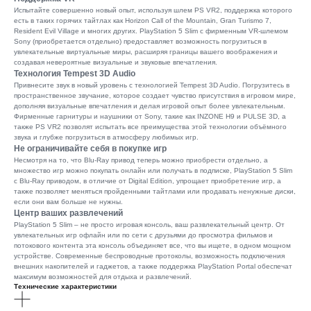
Испытайте совершенно новый опыт, используя шлем PS VR2, поддержка которого
есть в таких горячих тайтлах как Horizon Call of the Mountain, Gran Turismo 7,
Resident Evil Village и многих других. PlayStation 5 Slim с фирменным VR-шлемом
Sony (приобретается отдельно) предоставляет возможность погрузиться в
увлекательные виртуальные миры, расширяя границы вашего воображения и
создавая невероятные визуальные и звуковые впечатления.
Технология Tempest 3D Audio
Привнесите звук в новый уровень с технологией Tempest 3D Audio. Погрузитесь в
пространственное звучание, которое создает чувство присутствия в игровом мире,
дополняя визуальные впечатления и делая игровой опыт более увлекательным.
Фирменные гарнитуры и наушники от Sony, такие как INZONE H9 и PULSE 3D, а
также PS VR2 позволят испытать все преимущества этой технологии объёмного
звука и глубже погрузиться в атмосферу любимых игр.
Не ограничивайте себя в покупке игр
Несмотря на то, что Blu-Ray привод теперь можно приобрести отдельно, а
множество игр можно покупать онлайн или получать в подписке, PlayStation 5 Slim
с Blu-Ray приводом, в отличие от Digital Edition, упрощает приобретение игр, а
также позволяет меняться пройденными тайтлами или продавать ненужные диски,
если они вам больше не нужны.
Центр ваших развлечений
PlayStation 5 Slim – не просто игровая консоль, ваш развлекательный центр. От
увлекательных игр офлайн или по сети с друзьями до просмотра фильмов и
потокового контента эта консоль объединяет все, что вы ищете, в одном мощном
устройстве. Современные беспроводные протоколы, возможность подключения
внешних накопителей и гаджетов, а также поддержка PlayStation Portal обеспечат
максимум возможностей для отдыха и развлечений.
Технические характеристики