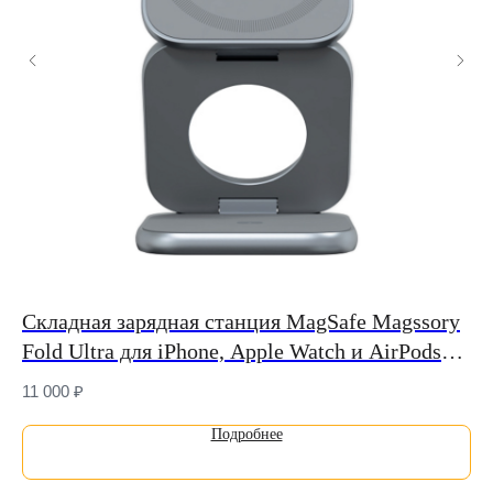
я
Складная зарядная станция MagSafe Magssory
За
Fold Ultra для iPhone, Apple Watch и AirPods
Si
(Qi2)
Ai
11 000
₽
19
Подробнее