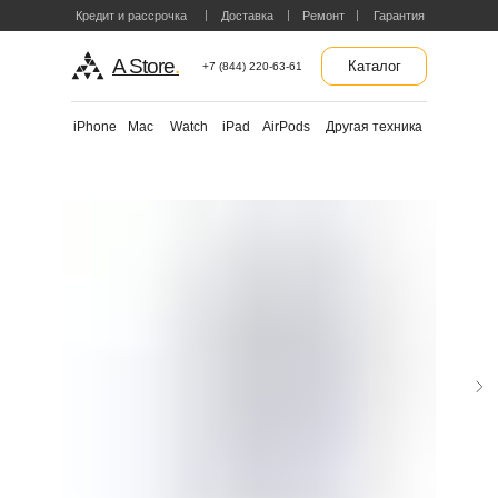
Кредит и рассрочка
Доставка
Ремонт
Гарантия
A Store
.
Каталог
+7 (844) 220-63-61
Другая техника
iPhone
Mac
Watch
iPad
AirPods