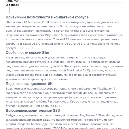
Гарантии
О товаре
Привычные возможности в компактном корпусе
Обновление PS5 осенью 2023 года стало настоящим подарком как для всех, кто
только присматривался к некстгену от Sony, так и для тех геймеров, кто уже
оценил возможности приставки, но хотел бы, чтобы она была компактнее.
Сохранив все возможности PlayStation 5, приставка стала существенно компактнее
и тоньше и почти на треть легче. Тонкая PS5 отличается не только размерами и
весом, но и двумя USB-C спереди вместо USB-A и USB-C, а пользователю теперь
доcтупен 1 ТБ SSD.
Особенности версии Slim
Как и прежде, консоль можно устанавливать горизонтально с помощью
полупрозрачных держателей в комплекте и вертикально, но теперь вертикальная
подставка не входит в комплект (для PS5 Slim с приводом и без используется новая
подставка, несовместимая с оригинальной PlayStation 5). Кроме того, консоль
Digital Edition теперь можно дооснастить приводом Blu-Ray и соответствующей
крышкой в любое время, купив его отдельно.
Подключение дисплеев 8K
Ваши игровые моменты заслуживают идеального изображения. PlayStation 5
поддерживает разрешение 4K с частотой обновления до 120 Гц, обеспечивая
невероятно четкую и детализированную графику – погрузитесь в виртуальные
миры с потрясающей глубиной и реализмом. Кроме того, консоль поддерживает
дисплеи с разрешением до 8K (до 60 Гц).
Высокопроизводительный SSD
Забудьте о длительных загрузках локаций. Консоли PlayStation 5 Slim оборудованы
высокопроизводительным SSD, что позволяет мгновенно переходить между
играми, создавая беспрецедентно плавный и беззаветный игровой опыт. Со
скоростью чтения и записи около 7000 МБ/с вам не придётся подолгу смотреть на