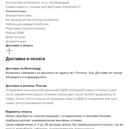
Контроллер в комплекте: есть, беспроводной
Совместимость с играми для приставок: PlayStation 5
Комплектация
Игровая приставка
Беспроводной контроллер DualSense
Кабель для зарядки DualSense
Подставка (горизонтальная)
Кабель HDMI
Шнур питания
Документация
Доставка и оплата
Доставка и оплата
Доставка по Волгограду
Возможен самовывоз из магазина по адресу пр-т Ленина, 16д. Доставка по городу
обсуждается индивидуально.
Доставка в регионы России
Отправляем транспортной компанией СДЭК требуемый товар в течение 1 дня
после оформления заказа, отправка заказа идёт после полной предоплаты за
товар. После оплаты заказа мы передаем заказ в СДЭК и отправляем вам трек
номер для отслеживания посылки.
Варианты оплаты
Можно приoбрести в рассрочку/кредит, сотрудничаем со многими банками,
подберем для вас индивидуальные выгодные условия.
Сроки оформления от 6 до 36 месяцев, можно без первоначального взноса, так же
можно попробовать оформить рассрочку/кредит дистанционно.