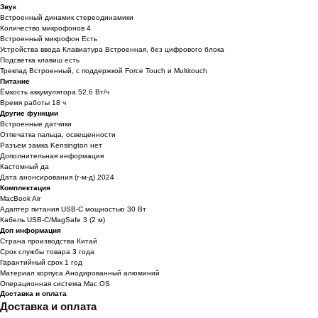
Звук
Встроенный динамик стереодинамики
Количество микрофонов 4
Встроенный микрофон Есть
Устройства ввода Клавиатура Встроенная, без цифрового блока
Подсветка клавиш есть
Трекпад Встроенный, с поддержкой Force Touch и Multitouch
Питание
Ёмкость аккумулятора 52.6 Вт/ч
Время работы 18 ч
Другие функции
Встроенные датчики
Отпечатка пальца, освещенности
Разъем замка Kensington нет
Дополнительная информация
Кастомный да
Дата анонсирования (г-м-д) 2024
Комплектация
MacBook Air
Адаптер питания USB‑C мощностью 30 Вт
Кабель USB‑C/MagSafe 3 (2 м)
Доп информация
Страна производства Китай
Срок службы товара 3 года
Гарантийный срок 1 год
Материал корпуса Анодированный алюминий
Операционная система Mac OS
Доставка и оплата
Доставка и оплата