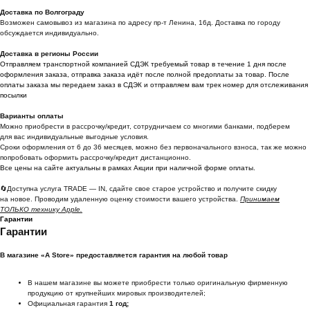
Доставка по Волгограду
Возможен самовывоз из магазина по адресу пр-т Ленина, 16д. Доставка по городу
обсуждается индивидуально.
Доставка в регионы России
Отправляем транспортной компанией СДЭК требуемый товар в течение 1 дня после
оформления заказа, отправка заказа идёт после полной предоплаты за товар. После
оплаты заказа мы передаем заказ в СДЭК и отправляем вам трек номер для отслеживания
посылки
Варианты оплаты
Можно приoбрести в рассрочку/кредит, сотрудничаем со многими банками, подберем
для вас индивидуальные выгодные условия.
Сроки оформления от 6 до 36 месяцев, можно без первоначального взноса, так же можно
попробовать оформить рассрочку/кредит дистанционно.
Все цены на сайте актуальны в рамках Акции при наличной форме оплаты.
🔄Доступна услуга TRADE — IN, сдайте свое старое устройство и получите скидку
на новое. Проводим удаленную оценку стоимости вашего устройства.
Принимаем
ТОЛЬКО технику Apple.
Гарантии
Гарантии
В магазине «A Store» предоставляется гарантия на любой товар
В нашем магазине вы можете приобрести только оригинальную фирменную
продукцию от крупнейших мировых производителей;
Официальная гарантия
1 год;