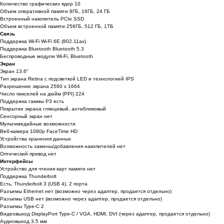
Количество графических ядер 10
Объем оперативной памяти 8ГБ, 16ГБ, 24 ГБ
Встроенный накопитель PCIe SSD
Объем встроенной памяти 256ГБ, 512 ГБ, 1ТБ
Связь
Поддержка Wi-Fi Wi-Fi 6E (802.11ax)
Поддержка Bluetooth Bluetooth 5.3
Беспроводные модули Wi-Fi, Bluetooth
Экран
Экран 13.6"
Тип экрана Retina с подсветкой LED и технологией IPS
Разрешение экрана 2560 x 1664
Число пикселей на дюйм (PPI) 224
Поддержка гаммы P3 есть
Покрытие экрана глянцевый, антибликовый
Сенсорный экран нет
Мультимедийные возможности
Веб-камера 1080p FaceTime HD
Устройства хранения данных
Возможность замены/добавления накопителей нет
Оптический привод нет
Интерфейсы
Устройство для чтения карт памяти нет
Поддержка Thunderbolt
Есть, Thunderbolt 3 (USB 4), 2 порта
Разъемы Ethernet нет (возможно через адаптер, продается отдельно)
Разъемы USB нет (возможно через адаптер, продается отдельно)
Разъемы Type-C 2
Видеовыход DisplayPort Type-C / VGA, HDMI, DVI (через адаптер, продается отдельно)
Аудиовыход 3.5 мм