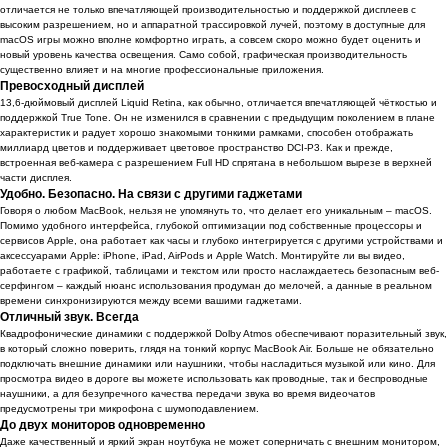
отличается не только впечатляющей производительностью и поддержкой дисплеев с
высоким разрешением, но и аппаратной трассировкой лучей, поэтому в доступные для
macOS игры можно вполне комфортно играть, а совсем скоро можно будет оценить и
новый уровень качества освещения. Само собой, графическая производительность
существенно влияет и на многие профессиональные приложения.
Превосходный дисплей
13,6-дюймовый дисплей Liquid Retina, как обычно, отличается впечатляющей чёткостью и
поддержкой True Tone. Он не изменился в сравнении с предыдущим поколением в плане
характеристик и радует хорошо знакомыми тонкими рамками, способен отображать
миллиард цветов и поддерживает цветовое пространство DCI-P3. Как и прежде,
встроенная веб-камера с разрешением Full HD спрятана в небольшом вырезе в верхней
части дисплея.
Удобно. Безопасно. На связи с другими гаджетами
Говоря о любом MacBook, нельзя не упомянуть то, что делает его уникальным – macOS.
Помимо удобного интерфейса, глубокой оптимизации под собственные процессоры и
сервисов Apple, она работает как часы и глубоко интегрируется с другими устройствами и
аксессуарами Apple: iPhone, iPad, AirPods и Apple Watch. Монтируйте ли вы видео,
работаете с графикой, таблицами и текстом или просто наслаждаетесь безопасным веб-
серфингом – каждый нюанс использования продуман до мелочей, а данные в реальном
времени синхронизируются между всеми вашими гаджетами.
Отличный звук. Всегда
Квадрофонические динамики c поддержкой Dolby Atmos обеспечивают поразительный звук,
в который сложно поверить, глядя на тонкий корпус MacBook Air. Больше не обязательно
подключать внешние динамики или наушники, чтобы насладиться музыкой или кино. Для
просмотра видео в дороге вы можете использовать как проводные, так и беспроводные
наушники, а для безупречного качества передачи звука во время видеочатов
предусмотрены три микрофона с шумоподавлением.
До двух мониторов одновременно
Даже качественный и яркий экран ноутбука не может соперничать с внешним монитором,