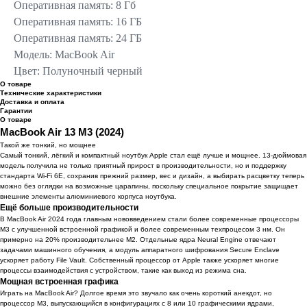
Оперативная память: 8 Гб
Оперативная память: 16 ГБ
Оперативная память: 24 ГБ
Модель: MacBook Air
Цвет: Полуночный черный
О товаре
Технические характеристики
Доставка и оплата
Гарантии
О товаре
MacBook Air 13 M3 (2024)
Такой же тонкий, но мощнее
Самый тонкий, лёгкий и компактный ноутбук Apple cтал ещё лучше и мощнее. 13-дюймовая
модель получила не только приятный прирост в производительности, но и поддержку
стандарта Wi-Fi 6E, сохранив прежний размер, вес и дизайн, а выбирать расцветку теперь
можно без оглядки на возможные царапины, поскольку специальное покрытие защищает
внешние элементы алюминиевого корпуса ноутбука.
Ещё больше производительности
В MacBook Air 2024 года главным нововведением стали более современные процессоры
M3 с улучшенной встроенной графикой и более современным техпроцесом 3 нм. Он
примерно на 20% производительнее M2. Отдельные ядра Neural Engine отвечают
задачами машинного обучения, а модуль аппаратного шифрования Secure Enclave
ускоряет работу File Vault. Собственный процессор от Apple также ускоряет многие
процессы взаимодействия с устройством, такие как выход из режима сна.
Мощная встроенная графика
Играть на MacBook Air? Долгое время это звучало как очень короткий анекдот, но
процессор M3, выпускающийся в конфигурациях с 8 или 10 графическими ядрами,