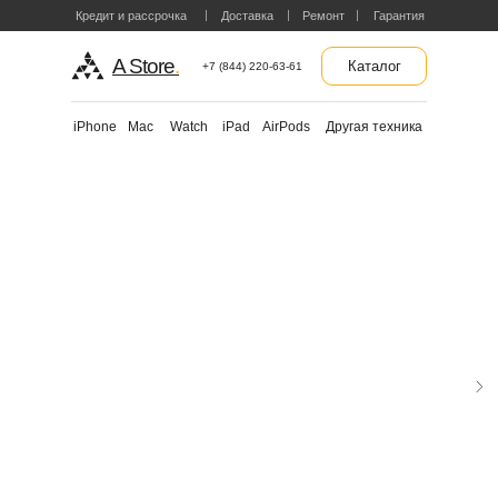
Кредит и рассрочка
Доставка
Ремонт
Гарантия
A Store
.
Каталог
+7 (844) 220-63-61
Другая техника
iPhone
Mac
Watch
iPad
AirPods