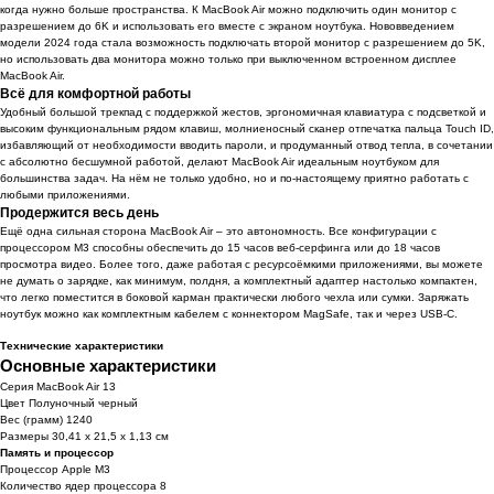
когда нужно больше пространства. К MacBook Air можно подключить один монитор с
разрешением до 6K и использовать его вместе с экраном ноутбука. Нововведением
модели 2024 года стала возможность подключать второй монитор с разрешением до 5K,
но использовать два монитора можно только при выключенном встроенном дисплее
MacBook Air.
Всё для комфортной работы
Удобный большой трекпад с поддержкой жестов, эргономичная клавиатура с подсветкой и
высоким функциональным рядом клавиш, молниеносный сканер отпечатка пальца Touch ID,
избавляющий от необходимости вводить пароли, и продуманный отвод тепла, в сочетании
с абсолютно бесшумной работой, делают MacBook Air идеальным ноутбуком для
большинства задач. На нём не только удобно, но и по-настоящему приятно работать с
любыми приложениями.
Продержится весь день
Ещё одна сильная сторона MacBook Air – это автономность. Все конфигурации с
процессором M3 способны обеспечить до 15 часов веб-серфинга или до 18 часов
просмотра видео. Более того, даже работая с ресурсоёмкими приложениями, вы можете
не думать о зарядке, как минимум, полдня, а комплектный адаптер настолько компактен,
что легко поместится в боковой карман практически любого чехла или сумки. Заряжать
ноутбук можно как комплектным кабелем с коннектором MagSafe, так и через USB-C.
Технические характеристики
Основные характеристики
Серия MacBook Air 13
Цвет Полуночный черный
Вес (грамм) 1240
Размеры 30,41 x 21,5 x 1,13 см
Память и процессор
Процессор Apple M3
Количество ядер процессора 8