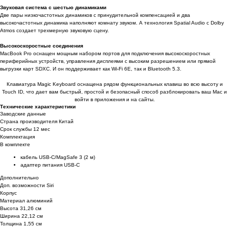
Звуковая система с шестью динамиками
Две пары низкочастотных динамиков с принудительной компенсацией и два
высокочастотных динамика наполняют комнату звуком. А технология Spatial Audio с Dolby
Atmos создает трехмерную звуковую сцену.
Высокоскоростные соединения
MacBook Pro оснащен мощным набором портов для подключения высокоскоростных
периферийных устройств, управления дисплеями с высоким разрешением или прямой
выгрузки карт SDXC. И он поддерживает как Wi-Fi 6E, так и Bluetooth 5.3.
Клавиатура Magic Keyboard оснащена рядом функциональных клавиш во всю высоту и
Touch ID, что дает вам быстрый, простой и безопасный способ разблокировать ваш Mac и
войти в приложения и на сайты.
Технические характеристики
Заводские данные
Страна производителя Китай
Срок службы 12 мес
Комплектация
В комплекте
кабель USB-C/MagSafe 3 (2 м)
адаптер питания USB-C
Дополнительно
Доп. возможности Siri
Корпус
Материал алюминий
Высота 31,26 см
Ширина 22,12 см
Толщина 1,55 см