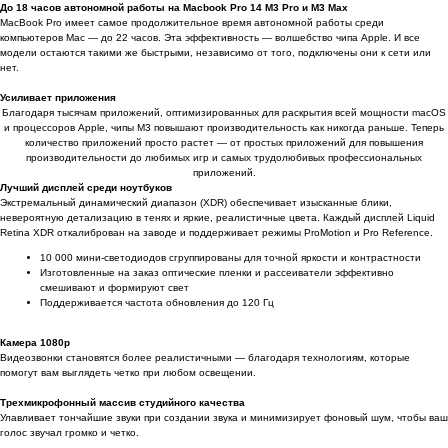
До 18 часов автономной работы на Macbook Pro 14 M3 Pro и M3 Max
MacBook Pro имеет самое продолжительное время автономной работы среди
компьютеров Mac — до 22 часов. Эта эффективность — волшебство чипа Apple. И все
модели остаются такими же быстрыми, независимо от того, подключены они к сети или
нет.
Усиливает приложения
Благодаря тысячам приложений, оптимизированных для раскрытия всей мощности macOS
и процессоров Apple, чипы M3 повышают производительность как никогда раньше. Теперь
количество приложений просто растет — от простых приложений для повышения
производительности до любимых игр и самых трудолюбивых профессиональных
приложений.
Лучший дисплей среди ноутбуков
Экстремальный динамический диапазон (XDR) обеспечивает изысканные блики,
невероятную детализацию в тенях и яркие, реалистичные цвета. Каждый дисплей Liquid
Retina XDR откалиброван на заводе и поддерживает режимы ProMotion и Pro Reference.
10 000 мини-светодиодов сгруппированы для точной яркости и контрастности
Изготовленные на заказ оптические пленки и рассеиватели эффективно
смешивают и формируют свет
Поддерживается частота обновления до 120 Гц
Камера 1080p
Видеозвонки становятся более реалистичными — благодаря технологиям, которые
помогут вам выглядеть четко при любом освещении.
Трехмикрофонный массив студийного качества
Улавливает тончайшие звуки при создании звука и минимизирует фоновый шум, чтобы ваш
голос звучал громко и четко.