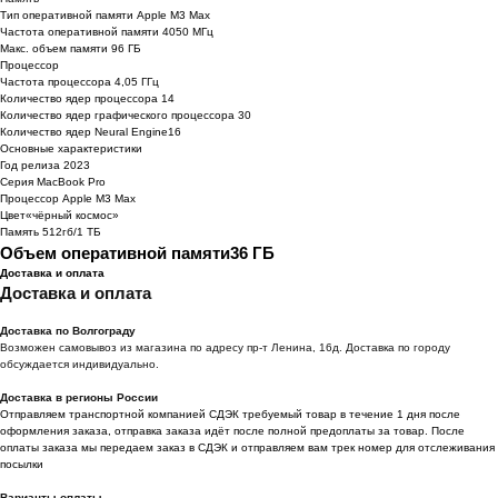
Тип оперативной памяти Apple M3 Max
Частота оперативной памяти 4050 МГц
Макс. объем памяти 96 ГБ
Процессор
Частота процессора 4,05 ГГц
Количество ядер процессора 14
Количество ядер графического процессора 30
Количество ядер Neural Engine16
Основные характеристики
Год релиза 2023
Серия MacBook Pro
Процессор Apple M3 Max
Цвет«чёрный космос»
Память 512гб/1 ТБ
Объем оперативной памяти36 ГБ
Доставка и оплата
Доставка и оплата
Доставка по Волгограду
Возможен самовывоз из магазина по адресу пр-т Ленина, 16д. Доставка по городу
обсуждается индивидуально.
Доставка в регионы России
Отправляем транспортной компанией СДЭК требуемый товар в течение 1 дня после
оформления заказа, отправка заказа идёт после полной предоплаты за товар. После
оплаты заказа мы передаем заказ в СДЭК и отправляем вам трек номер для отслеживания
посылки
Варианты оплаты