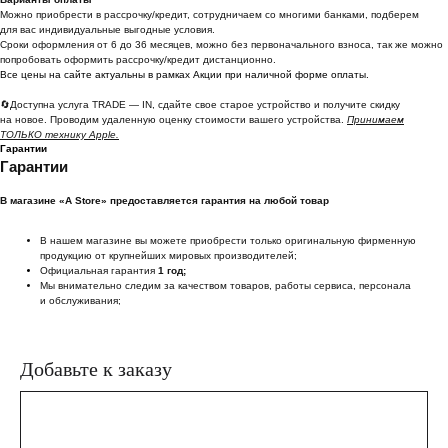
Можно приoбрести в рассрочку/кредит, сотрудничаем со многими банками, подберем
для вас индивидуальные выгодные условия.
Сроки оформления от 6 до 36 месяцев, можно без первоначального взноса, так же можно
попробовать оформить рассрочку/кредит дистанционно.
Все цены на сайте актуальны в рамках Акции при наличной форме оплаты.
🔄Доступна услуга TRADE — IN, сдайте свое старое устройство и получите скидку
на новое. Проводим удаленную оценку стоимости вашего устройства.
Принимаем
ТОЛЬКО технику Apple.
Гарантии
Гарантии
В магазине «A Store» предоставляется гарантия на любой товар
В нашем магазине вы можете приобрести только оригинальную фирменную
продукцию от крупнейших мировых производителей;
Официальная гарантия
1 год;
Мы внимательно следим за качеством товаров, работы сервиса, персонала
и обслуживания;
Добавьте к заказу