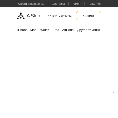
Кредит и рассрочка
Доставка
Ремонт
Гарантия
A Store
.
Каталог
+7 (844) 220-63-61
Другая техника
iPhone
Mac
Watch
iPad
AirPods