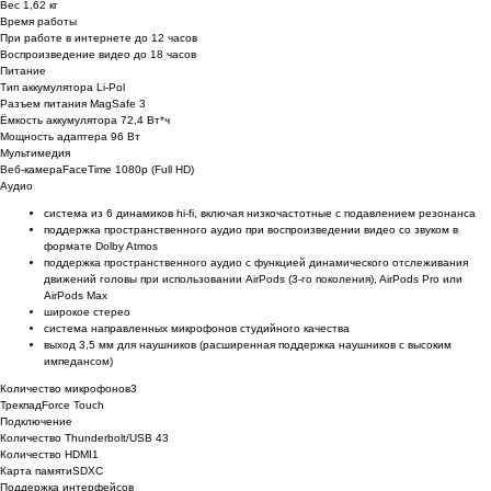
Вес 1,62 кг
Время работы
При работе в интернете до 12 часов
Воспроизведение видео до 18 часов
Питание
Тип аккумулятора Li-Pol
Разъем питания MagSafe 3
Ёмкость аккумулятора 72,4 Вт*ч
Мощность адаптера 96 Вт
Мультимедия
Веб-камераFaceTime 1080p (Full HD)
Аудио
система из 6 динамиков hi-fi, включая низкочастотные с подавлением резонанса
поддержка пространственного аудио при воспроизведении видео со звуком в
формате Dolby Atmos
поддержка пространственного аудио с функцией динамического отслеживания
движений головы при использовании AirPods (3‑го поколения), AirPods Pro или
AirPods Max
широкое стерео
система направленных микрофонов студийного качества
выход 3,5 мм для наушников (расширенная поддержка наушников с высоким
импедансом)
Количество микрофонов3
ТрекпадForce Touch
Подключение
Количество Thunderbolt/USB 43
Количество HDMI1
Карта памятиSDXC
Поддержка интерфейсов