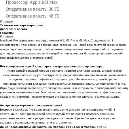
Процессор: Apple M3 Max
Оперативная память: 36 ГБ
Оперативная память: 48 ГБ
О товаре
Технические характеристики
Доставка и оплата
Гарантии
О товаре
MacBook Pro вырывается вперед с чипами M3, M3 Pro и M3 Max. Созданные по 3-
нанометровой технологии и оснащенные совершенно новой архитектурой графического
процессора, они представляют собой самые совершенные чипы, когда-либо созданные
для персональных компьютеров. И каждый из них приносит больше профессиональной
производительности и возможностей.
Вот совершенно новый класс архитектуры графического процессора
И это самый большой прорыв в области графики для Apple Silicon. Динамическое
кэширование оптимизирует быструю встроенную память, что значительно увеличивает
среднюю загрузку графического процессора, обеспечивая огромный прирост
производительности для самых требовательных профессиональных приложений и игр.
Игры будут выглядеть более детализированными, чем когда-либо, благодаря аппаратному
ускорению затенения сетки. Это расширяет возможности и повышает эффективность
обработки геометрии, позволяя играм отображать более визуально сложные сцены.
Аппаратно-ускоренная трассировка лучей
Впервые в MacBook Pro реализована аппаратно-ускоренная трассировка лучей. В
сочетании с новой графической архитектурой это позволяет профессиональным
приложениям выполнять рендеринг в два с половиной раза быстрее, а в играх —
создавать более реалистичные тени и отражения.
До 22 часов автономной работы на Macbook Pro 14 M3 и Macbook Pro 16