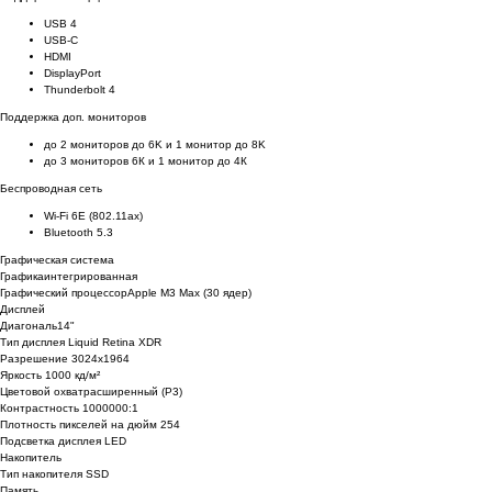
USB 4
USB-C
HDMI
DisplayPort
Thunderbolt 4
Поддержка доп. мониторов
до 2 мониторов до 6K и 1 монитор до 8K
до 3 мониторов 6К и 1 монитор до 4К
Беспроводная сеть
Wi-Fi 6E (802.11ax)
Bluetooth 5.3
Графическая система
Графикаинтегрированная
Графический процессорApple M3 Max (30 ядер)
Дисплей
Диагональ14"
Тип дисплея Liquid Retina XDR
Разрешение 3024x1964
Яркость 1000 кд/м²
Цветовой охватрасширенный (P3)
Контрастность 1000000:1
Плотность пикселей на дюйм 254
Подсветка дисплея LED
Накопитель
Тип накопителя SSD
Память