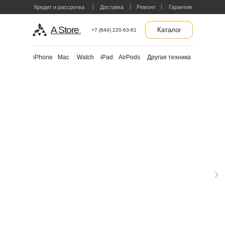
Кредит и рассрочка
Доставка
Ремонт
Гарантия
A Store
.
Каталог
+7 (844) 220-63-61
Другая техника
iPhone
Mac
Watch
iPad
AirPods