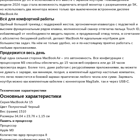
модели 2024 года стала возможность подключать второй монитор с разрешением до 5K,
но использовать два монитора можно только при выключенном встроенном дисплее
MacBook Air.
Всё для комфортной работы
Удобный большой трекпад с поддержкой жестов, эргономичная клавиатура с подсветкой и
высоким функциональным рядом клавиш, молниеносный сканер отпечатка пальца Touch ID,
избавляющий от необходимости вводить пароли, и продуманный отвод тепла, в сочетании
с абсолютно бесшумной работой, делают MacBook Air идеальным ноутбуком для
большинства задач. На нём не только удобно, но и по-настоящему приятно работать с
любыми приложениями.
Продержится весь день
Ещё одна сильная сторона MacBook Air – это автономность. Все конфигурации с
процессором M3 способны обеспечить до 15 часов веб-серфинга или до 18 часов
просмотра видео. Более того, даже работая с ресурсоёмкими приложениями, вы можете
не думать о зарядке, как минимум, полдня, а комплектный адаптер настолько компактен,
что легко поместится в боковой карман практически любого чехла или сумки. Заряжать
ноутбук можно как комплектным кабелем с коннектором MagSafe, так и через USB-C.
Технические характеристики
Основные характеристики
Серия MacBook Air 15
Цвет Полуночный Черный
Вес (грамм) 1510
Размеры 34,04 x 23,76 x 1,15 см
Память и процессор
Процессор
Apple M3
Количество ядер процессора 8
Количество графических ядер 10