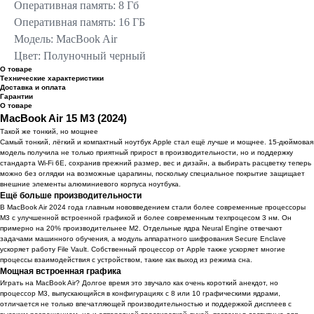
Оперативная память: 8 Гб
Оперативная память: 16 ГБ
Модель: MacBook Air
Цвет: Полуночный черный
О товаре
Технические характеристики
Доставка и оплата
Гарантии
О товаре
MacBook Air 15 M3 (2024)
Такой же тонкий, но мощнее
Самый тонкий, лёгкий и компактный ноутбук Apple cтал ещё лучше и мощнее. 15-дюймовая
модель получила не только приятный прирост в производительности, но и поддержку
стандарта Wi-Fi 6E, сохранив прежний размер, вес и дизайн, а выбирать расцветку теперь
можно без оглядки на возможные царапины, поскольку специальное покрытие защищает
внешние элементы алюминиевого корпуса ноутбука.
Ещё больше производительности
В MacBook Air 2024 года главным нововведением стали более современные процессоры
M3 с улучшенной встроенной графикой и более современным техпроцесом 3 нм. Он
примерно на 20% производительнее M2. Отдельные ядра Neural Engine отвечают
задачами машинного обучения, а модуль аппаратного шифрования Secure Enclave
ускоряет работу File Vault. Собственный процессор от Apple также ускоряет многие
процессы взаимодействия с устройством, такие как выход из режима сна.
Мощная встроенная графика
Играть на MacBook Air? Долгое время это звучало как очень короткий анекдот, но
процессор M3, выпускающийся в конфигурациях с 8 или 10 графическими ядрами,
отличается не только впечатляющей производительностью и поддержкой дисплеев с