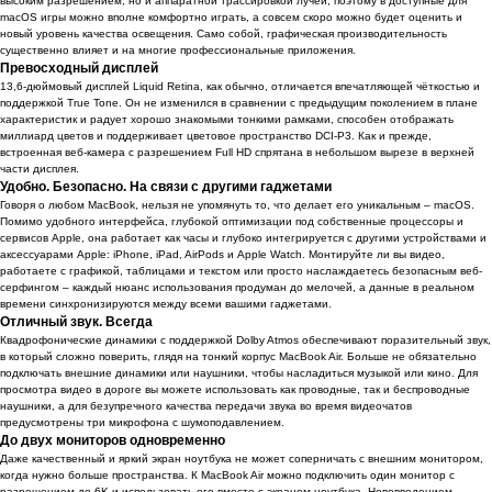
высоким разрешением, но и аппаратной трассировкой лучей, поэтому в доступные для
macOS игры можно вполне комфортно играть, а совсем скоро можно будет оценить и
новый уровень качества освещения. Само собой, графическая производительность
существенно влияет и на многие профессиональные приложения.
Превосходный дисплей
13,6-дюймовый дисплей Liquid Retina, как обычно, отличается впечатляющей чёткостью и
поддержкой True Tone. Он не изменился в сравнении с предыдущим поколением в плане
характеристик и радует хорошо знакомыми тонкими рамками, способен отображать
миллиард цветов и поддерживает цветовое пространство DCI-P3. Как и прежде,
встроенная веб-камера с разрешением Full HD спрятана в небольшом вырезе в верхней
части дисплея.
Удобно. Безопасно. На связи с другими гаджетами
Говоря о любом MacBook, нельзя не упомянуть то, что делает его уникальным – macOS.
Помимо удобного интерфейса, глубокой оптимизации под собственные процессоры и
сервисов Apple, она работает как часы и глубоко интегрируется с другими устройствами и
аксессуарами Apple: iPhone, iPad, AirPods и Apple Watch. Монтируйте ли вы видео,
работаете с графикой, таблицами и текстом или просто наслаждаетесь безопасным веб-
серфингом – каждый нюанс использования продуман до мелочей, а данные в реальном
времени синхронизируются между всеми вашими гаджетами.
Отличный звук. Всегда
Квадрофонические динамики c поддержкой Dolby Atmos обеспечивают поразительный звук,
в который сложно поверить, глядя на тонкий корпус MacBook Air. Больше не обязательно
подключать внешние динамики или наушники, чтобы насладиться музыкой или кино. Для
просмотра видео в дороге вы можете использовать как проводные, так и беспроводные
наушники, а для безупречного качества передачи звука во время видеочатов
предусмотрены три микрофона с шумоподавлением.
До двух мониторов одновременно
Даже качественный и яркий экран ноутбука не может соперничать с внешним монитором,
когда нужно больше пространства. К MacBook Air можно подключить один монитор с
разрешением до 6K и использовать его вместе с экраном ноутбука. Нововведением