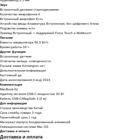
Аудиовыход 3.5 мм
Звук
Встроенный динамик стереодинамики
Количество микрофонов 4
Встроенный микрофон Есть
Устройства ввода Клавиатура Встроенная, без цифрового блока
Подсветка клавиш есть
Трекпад Встроенный, с поддержкой Force Touch и Multitouch
Питание
Ёмкость аккумулятора 66,5 Вт/ч
Время работы 18 ч
Другие функции
Встроенные датчики
Отпечатка пальца, освещенности
Разъем замка Kensington нет
Дополнительная информация
Кастомный да
Дата анонсирования (г-м-д) 2024
Комплектация
MacBook Air
Адаптер питания USB‑C мощностью 30 Вт
Кабель USB‑C/MagSafe 3 (2 м)
Доп информация
Страна производства Китай
Срок службы товара 3 года
Гарантийный срок 1 год
Материал корпуса Анодированный алюминий
Операционная система Mac OS
Доставка и оплата
Доставка и оплата