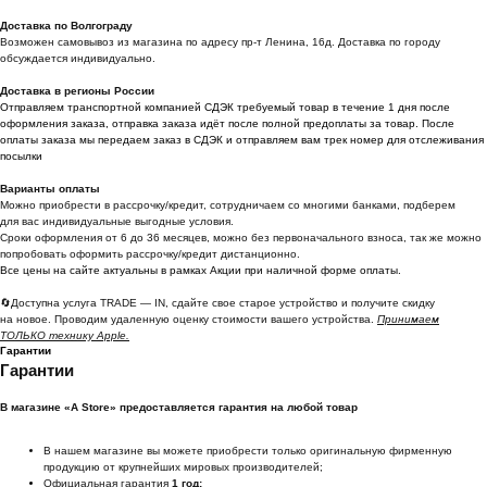
Доставка по Волгограду
Возможен самовывоз из магазина по адресу пр-т Ленина, 16д. Доставка по городу
обсуждается индивидуально.
Доставка в регионы России
Отправляем транспортной компанией СДЭК требуемый товар в течение 1 дня после
оформления заказа, отправка заказа идёт после полной предоплаты за товар. После
оплаты заказа мы передаем заказ в СДЭК и отправляем вам трек номер для отслеживания
посылки
Варианты оплаты
Можно приoбрести в рассрочку/кредит, сотрудничаем со многими банками, подберем
для вас индивидуальные выгодные условия.
Сроки оформления от 6 до 36 месяцев, можно без первоначального взноса, так же можно
попробовать оформить рассрочку/кредит дистанционно.
Все цены на сайте актуальны в рамках Акции при наличной форме оплаты.
🔄Доступна услуга TRADE — IN, сдайте свое старое устройство и получите скидку
на новое. Проводим удаленную оценку стоимости вашего устройства.
Принимаем
ТОЛЬКО технику Apple.
Гарантии
Гарантии
В магазине «A Store» предоставляется гарантия на любой товар
В нашем магазине вы можете приобрести только оригинальную фирменную
продукцию от крупнейших мировых производителей;
Официальная гарантия
1 год;