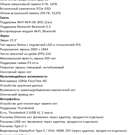
Объем оперативной памяти 8 ГБ, 16ГБ
Встроенный накопитель PCIe SSD
Объем встроенной памяти 256 ГБ, 512ГБ
Связь
Поддержка Wi-Fi Wi-Fi 6E (802.11ax)
Поддержка Bluetooth Bluetooth 5.3
Беспроводные модули Wi-Fi, Bluetooth
Экран
Экран 15,3"
Тип экрана Retina с подсветкой LED и технологией IPS
Разрешение экрана 2880 x 1864
Число пикселей на дюйм (PPI) 224
Максимальная яркость экрана 500 нит
Поддержка гаммы P3 есть
Покрытие экрана глянцевый, антибликовый
Сенсорный экран нет
Мультимедийные возможности
Веб-камера 1080p FaceTime HD
Устройства хранения данных
Возможность замены/добавления накопителей нет
Оптический привод нет
Интерфейсы
Устройство для чтения карт памяти нет
Поддержка Thunderbolt
Есть, Thunderbolt 3 (USB 4), 2 порта
Разъемы Ethernet нет (возможно через адаптер, продается отдельно)
Разъемы USB нет (возможно через адаптер, продается отдельно)
Разъемы Type-C 2
Видеовыход DisplayPort Type-C / VGA, HDMI, DVI (через адаптер, продается отдельно)