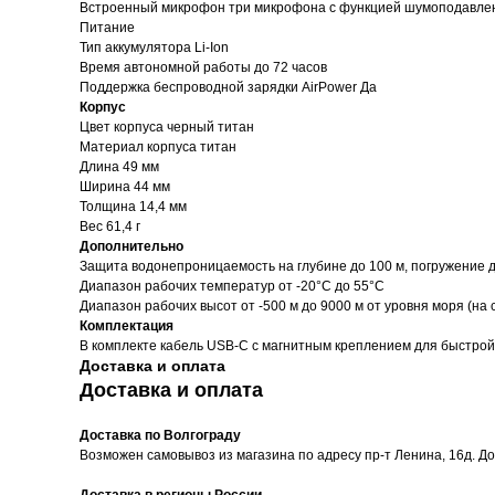
Встроенный микрофон три микрофона с функцией шумоподавле
Питание
Тип аккумулятора Li-Ion
Время автономной работы до 72 часов
Поддержка беспроводной зарядки AirPower Да
Корпус
Цвет корпуса черный титан
Материал корпуса титан
Длина 49 мм
Ширина 44 мм
Толщина 14,4 мм
Вес 61,4 г
Дополнительно
Защита водонепроницаемость на глубине до 100 м, погружение до
Диапазон рабочих температур от -20°C до 55°C
Диапазон рабочих высот от -500 м до 9000 м от уровня моря (на 
Комплектация
В комплекте кабель USB‑C с магнитным креплением для быстрой
Доставка и оплата
Доставка и оплата
Доставка по Волгограду
Возможен самовывоз из магазина по адресу пр-т Ленина, 16д. Д