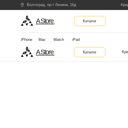
Волгоград, пр-т Ленина, 16д
Кре
A Store
.
Каталог
iPhone
Mac
Watch
iPad
A Store
.
Кре
Каталог