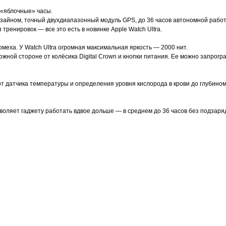
«яблочные» часы.
изайном, точный двухдиапазонный модуль GPS, до 36 часов автономной работ
ренировок — все это есть в новинке Apple Watch Ultra.
еха. У Watch Ultra огромная максимальная яркость — 2000 нит.
ложной стороне от колёсика Digital Crown и кнопки питания. Ее можно запро
т датчика температуры и определения уровня кислорода в крови до глубином
воляет гаджету работать вдвое дольше — в среднем до 36 часов без подзаря