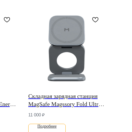
Складная зарядная станция
Energy
MagSafe Magssory Fold Ultra
для iPhone, Apple Watch и
11 000
₽
AirPods (Qi2)
Подробнее