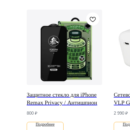
Защитное стекло для iPhone
Сетево
Remax Privacy / Антишпион
VLP G
Вт (U
800
₽
2 990
₽
Подробнее
Под