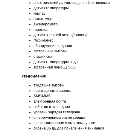
электрический датчик сердечной активности
датчик температуры
компас
высотомер
акселерометр
гироскоп
датчик внешней освещённости
глубиномер
обнаружение падения
экстренные вызовы
стадии сна
датчик температуры воды
экстренная помощь SOS
Уведомления
входящие вызовы
пропущенные вызовы
SMS/MMS
электронная почта
события в календаре
уровень зарядки телефона
о нерегулярном ритме сердца
о слишком низком и высоком пульсе
сирена 86 дБ для привлечения внимания