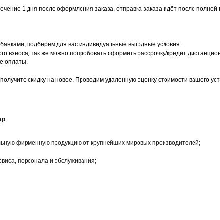
чение 1 дня после оформления заказа, отправка заказа идёт после полной 
 банками, подберем для вас индивидуальные выгодные условия.
го взноса, так же можно попробовать оформить рассрочку/кредит дистанцио
е оплаты.
 получите скидку на новое. Проводим удаленную оценку стоимости вашего ус
ар
альную фирменную продукцию от крупнейших мировых производителей;
рвиса, персонала и обслуживания;