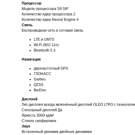
Процессор
Модель процессора S9 SiP
Количество ядер процессора 2
Количество ядер Neural Engine 4
Связь
Беспроводная сеть и сотовая связь
LTE и UMTS
Wi-Fi (802.11n)
Bluetooth 5.3
Навигация
двухчастотный GPS
ГЛОНАСС
Galileo
QZSS
BeiDou
Дисплей
Тип дисплея всегда включённый дисплей OLED LTPO с технологие
Сенсорный дисплей Да
Яркость 3000 кд/ м²
Стекло сапфировое
Звук
Встроенный динамик двойные динамики