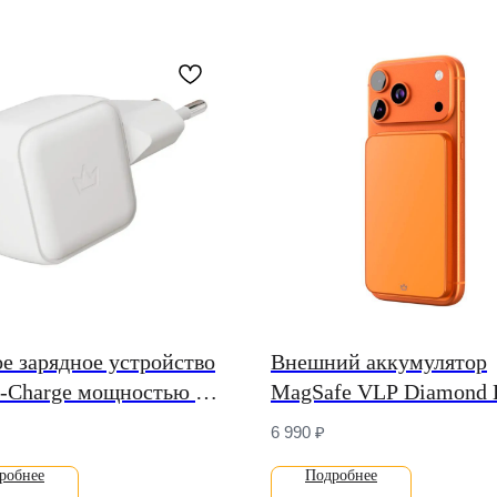
е зарядное устройство
Внешний аккумулятор
-Charge мощностью 45
MagSafe VLP Diamond 
SB-C) (GaN)
(Qi2) (5000 мА·ч)
6 990
₽
робнее
Подробнее