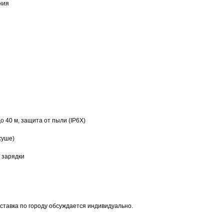
ния
 40 м, защита от пыли (IP6X)
суше)
 зарядки
оставка по городу обсуждается индивидуально.