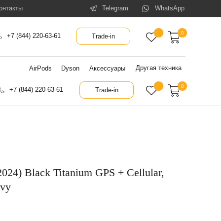
онтакты
Telegram
WhatsApp
0
+7 (844) 220-63-61
Trade-in
Другая техника
AirPods
Dyson
Аксессуары
0
+7 (844) 220-63-61
Trade-in
2024) Black Titanium GPS + Cellular,
avy