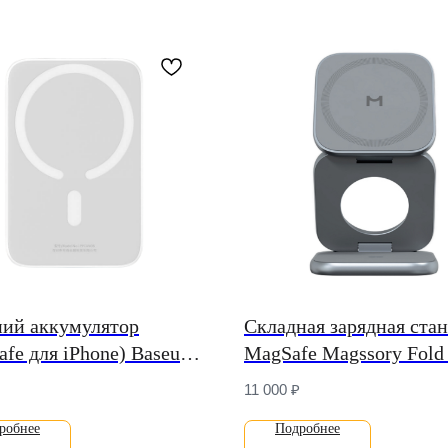
ий аккумулятор
Складная зарядная ста
fe для iPhone) Baseus
MagSafe Magssory Fold 
ic Wireless Charging
для iPhone, Apple Watch
11 000
₽
 bank 10000mAh 20W
AirPods (Qi2)
робнее
Подробнее