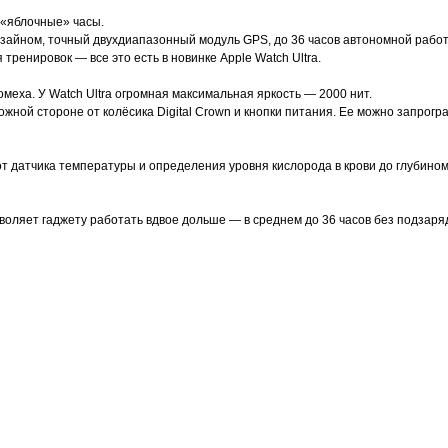
«яблочные» часы.
изайном, точный двухдиапазонный модуль GPS, до 36 часов автономной работ
ренировок — все это есть в новинке Apple Watch Ultra.
еха. У Watch Ultra огромная максимальная яркость — 2000 нит.
ложной стороне от колёсика Digital Crown и кнопки питания. Ее можно запро
т датчика температуры и определения уровня кислорода в крови до глубином
воляет гаджету работать вдвое дольше — в среднем до 36 часов без подзаря