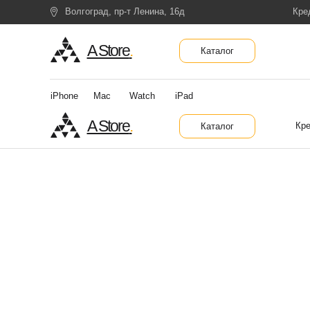
Волгоград, пр-т Ленина, 16д
Кре
A Store
.
Каталог
iPhone
Mac
Watch
iPad
A Store
.
Кре
Каталог