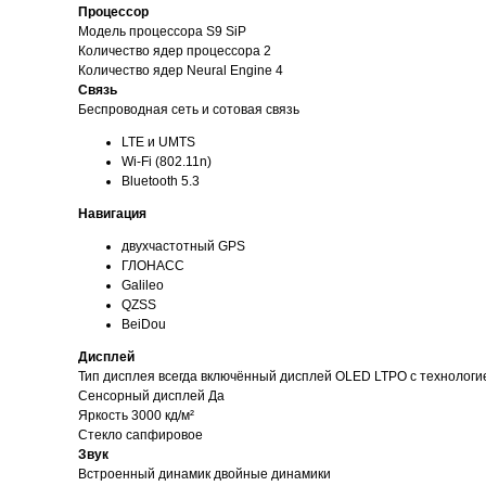
Процессор
Модель процессора S9 SiP
Количество ядер процессора 2
Количество ядер Neural Engine 4
Связь
Беспроводная сеть и сотовая связь
LTE и UMTS
Wi-Fi (802.11n)
Bluetooth 5.3
Навигация
двухчастотный GPS
ГЛОНАСС
Galileo
QZSS
BeiDou
Дисплей
Тип дисплея всегда включённый дисплей OLED LTPO с технологие
Сенсорный дисплей Да
Яркость 3000 кд/ м²
Стекло сапфировое
Звук
Встроенный динамик двойные динамики