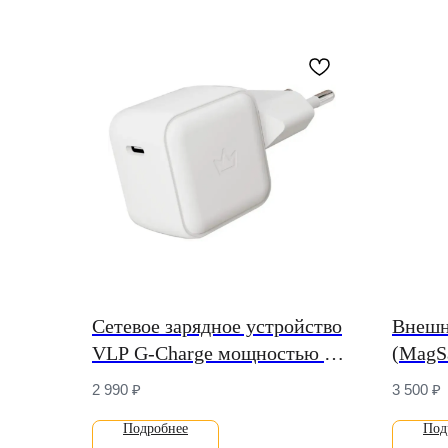
Сетевое зарядное устройство
Внешн
VLP G-Charge мощностью 45
(MagSa
Вт (USB-C) (GaN)
Magnet
2 990
₽
3 500
₽
Power
Подробнее
Под