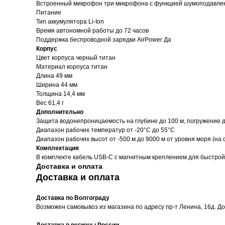
Встроенный микрофон три микрофона с функцией шумоподавле
Питание
Тип аккумулятора Li-Ion
Время автономной работы до 72 часов
Поддержка беспроводной зарядки AirPower Да
Корпус
Цвет корпуса черный титан
Материал корпуса титан
Длина 49 мм
Ширина 44 мм
Толщина 14,4 мм
Вес 61,4 г
Дополнительно
Защита водонепроницаемость на глубине до 100 м, погружение до
Диапазон рабочих температур от -20°C до 55°C
Диапазон рабочих высот от -500 м до 9000 м от уровня моря (на 
Комплектация
В комплекте кабель USB‑C с магнитным креплением для быстрой
Доставка и оплата
Доставка и оплата
Доставка по Волгограду
Возможен самовывоз из магазина по адресу пр-т Ленина, 16д. Д