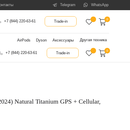
онтакты
Telegram
WhatsApp
0
+7 (844) 220-63-61
Trade-in
Другая техника
AirPods
Dyson
Аксессуары
0
+7 (844) 220-63-61
Trade-in
2024) Natural Titanium GPS + Cellular,