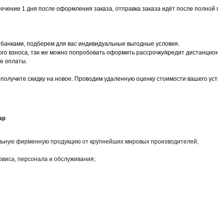
чение 1 дня после оформления заказа, отправка заказа идёт после полной 
 банками, подберем для вас индивидуальные выгодные условия.
го взноса, так же можно попробовать оформить рассрочку/кредит дистанцио
е оплаты.
 получите скидку на новое. Проводим удаленную оценку стоимости вашего ус
ар
альную фирменную продукцию от крупнейших мировых производителей;
рвиса, персонала и обслуживания;