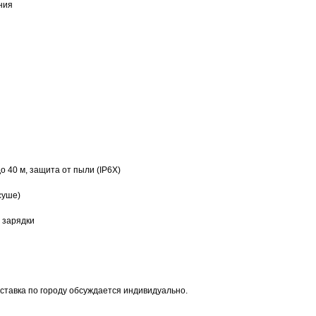
ния
 40 м, защита от пыли (IP6X)
суше)
 зарядки
оставка по городу обсуждается индивидуально.