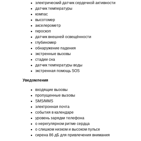
электрический датчик сердечной активности
датчик температуры
компас
высотомер
акселерометр
гироскоп
датчик внешней освещённости
глубиномер
обнаружение падения
экстренные вызовы
стадии сна
датчик температуры воды
экстренная помощь SOS
Уведомления
входящие вызовы
пропущенные вызовы
SMS/MMS
электронная почта
события в календаре
уровень зарядки телефона
о нерегулярном ритме сердца
о слишком низком и высоком пульсе
сирена 86 дБ для привлечения внимания