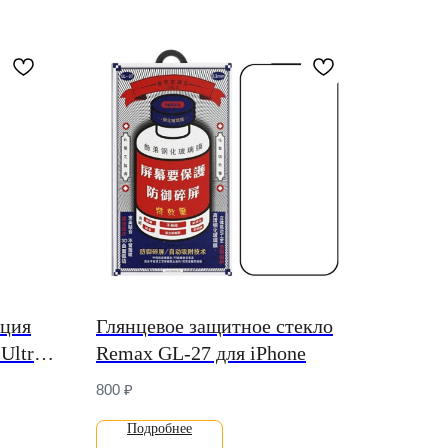
нция
Глянцевое защитное стекло
Ultra
Remax GL-27 для iPhone
 и
800
₽
Подробнее