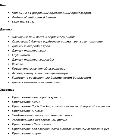
Чип
Чип S10 с 64-разрядным двухъядерным процессором
4-ядерный нейронный движок
Емкость 64 ГБ
Датчики
Электрический датчик сердечного ритма
Оптический датчик сердечного ритма третьего поколения
Датчик кислорода в крови
Датчик температуры
Глубиномер
Датчик температуры воды
Компас
Постоянно включенный высотомер
Акселерометр с высокой гравитацией
Гироскоп с расширенным динамическим диапазоном
Датчик внешней освещенности
Здоровье
Приложение «Кислород в крови»
Приложение «ЭКГ»
Приложение Cycle Tracking с ретроспективной оценкой овуляции
Приложение «Пульс»
Уведомления о высоком и низком пульсе
Уведомления о нерегулярном ритме
Приложение «Лекарства»
Приложение для осознанности с отслеживанием состояния ума
Приложение «Шум»