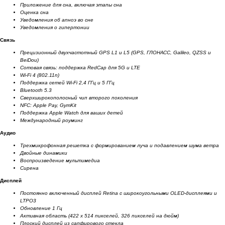
Приложение для сна, включая этапы сна
Оценка сна
Уведомления об апноэ во сне
Уведомления о гипертонии
Связь
Прецизионный двухчастотный GPS L1 и L5 (GPS, ГЛОНАСС, Galileo, QZSS и
BeiDou)
Сотовая связь: поддержка RedCap для 5G и LTE
Wi-Fi 4 (802.11n)
Поддержка сетей Wi-Fi 2,4 ГГц и 5 ГГц
Bluetooth 5.3
Сверхширокополосный чип второго поколения
NFC: Apple Pay, GymKit
Поддержка Apple Watch для ваших детей
Международный роуминг
Аудио
Трехмикрофонная решетка с формированием луча и подавлением шума ветра
Двойные динамики
Воспроизведение мультимедиа
Сирена
Дисплей
Постоянно включенный дисплей Retina с широкоугольными OLED-дисплеями и
LTPO3
Обновление 1 Гц
Активная область (422 x 514 пикселей, 326 пикселей на дюйм)
Плоский дисплей из сапфирового стекла