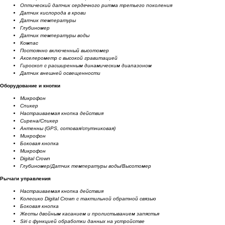
Оптический датчик сердечного ритма третьего поколения
Датчик кислорода в крови
Датчик температуры
Глубиномер
Датчик температуры воды
Компас
Постоянно включенный высотомер
Акселерометр с высокой гравитацией
Гироскоп с расширенным динамическим диапазоном
Датчик внешней освещенности
Оборудование и кнопки
Микрофон
Спикер
Настраиваемая кнопка действия
Сирена/Спикер
Антенны (GPS, сотовая/спутниковая)
Микрофон
Боковая кнопка
Микрофон
Digital Crown
Глубиномер/Датчик температуры воды/Высотомер
Рычаги управления
Настраиваемая кнопка действия
Колесико Digital Crown с тактильной обратной связью
Боковая кнопка
Жесты двойным касанием и пролистыванием запястья
Siri с функцией обработки данных на устройстве