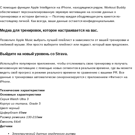
С помощью функции Apple Intelligence на iPhone, находящемся рядом, Workout Buddy
обеспечивает персонализированную звуковую мотивацию на основе данных о
тренировках и истории фитнеса — Поэтому каждая ободряющая речь кажется по-
настоящему личной. Как всегда, ваши данные остаются конфиденциальными.
Медиа для тренировок, которое настраивается на вас.
Позвольте Apple Music выбрать лучший плейлист в зависимости от вашей тренировки и
любимой музыки. Или просто выберите плейлист или подкаст, который вам предложен.
Выйдите на новый уровень со Strava.
Используйте популярное приложение, чтобы отслеживать свою тренировку и получать
мгновенную мотивацию с помощью новых сегментов в реальном времени, где вы можете
видеть свой прогресс в режиме реального времени по сравнению с вашими PR. Все
данные о тренировках автоматически синхронизируются с приложением «Фитнес» на
iPhone.
Технические характеристики
Основные характеристики
Серия Watch Ultra 3
Корпус из титана, Grade 5
Цвет черный
Циферблат 49мм
Размер ремешка 130-210мм
Ёмкость 64гб
Датчики
Электрический датчик сердечного ритма