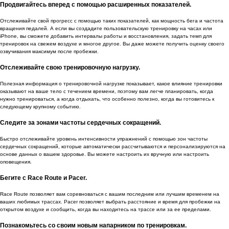
Продвигайтесь вперед с помощью расширенных показателей.
Отслеживайте свой прогресс с помощью таких показателей, как мощность бега и частота
вращения педалей. А если вы создадите пользовательскую тренировку на часах или
iPhone, вы сможете добавить интервалы работы и восстановления, задать темп для
тренировок на свежем воздухе и многое другое. Вы даже можете получить оценку своего
озвучивания максимум после пробежки.
Отслеживайте свою тренировочную нагрузку.
Полезная информация о тренировочной нагрузке показывает, какое влияние тренировки
оказывают на ваше тело с течением времени, поэтому вам легче планировать, когда
нужно тренироваться, а когда отдыхать, что особенно полезно, когда вы готовитесь к
следующему крупному событию.
Следите за зонами частоты сердечных сокращений.
Быстро отслеживайте уровень интенсивности упражнений с помощью зон частоты
сердечных сокращений, которые автоматически рассчитываются и персонализируются на
основе данных о вашем здоровье. Вы можете настроить их вручную или настроить
оповещения.
Бегите с Race Route и Pacer.
Race Route позволяет вам соревноваться с вашим последним или лучшим временем на
ваших любимых трассах. Pacer позволяет выбрать расстояние и время для пробежки на
открытом воздухе и сообщить, когда вы находитесь на трассе или за ее пределами.
Познакомьтесь со своим новым напарником по тренировкам.