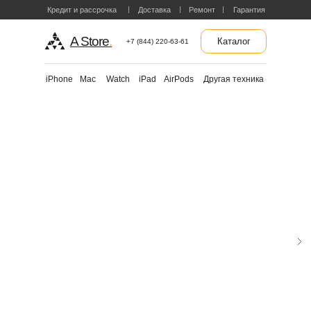
Кредит и рассрочка
Доставка
Ремонт
Гарантия
A Store
.
Каталог
+7 (844) 220-63-61
Другая техника
iPhone
Mac
Watch
iPad
AirPods