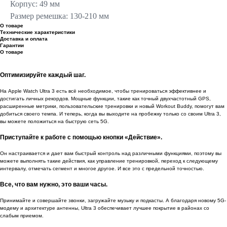
Корпус: 49 мм
Размер ремешка: 130-210 мм
О товаре
Технические характеристики
Доставка и оплата
Гарантии
О товаре
Оптимизируйте каждый шаг.
На Apple Watch Ultra 3 есть всё необходимое, чтобы тренироваться эффективнее и
достигать личных рекордов. Мощные функции, такие как точный двухчастотный GPS,
расширенные метрики, пользовательские тренировки и новый Workout Buddy, помогут вам
добиться своего темпа. И теперь, когда вы выходите на пробежку только со своим Ultra 3,
вы можете положиться на быструю сеть 5G.
Приступайте к работе с помощью кнопки «Действие».
Он настраивается и дает вам быстрый контроль над различными функциями, поэтому вы
можете выполнять такие действия, как управление тренировкой, переход к следующему
интервалу, отмечать сегмент и многое другое. И все это с предельной точностью.
Все, что вам нужно, это ваши часы.
Принимайте и совершайте звонки, загружайте музыку и подкасты. А благодаря новому 5G-
модему и архитектуре антенны, Ultra 3 обеспечивает лучшее покрытие в районах со
слабым приемом.