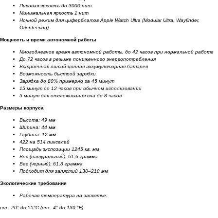
Пиковая яркость до 3000 нит
Минимальная яркость 1 нит
Ночной режим для циферблатов Apple Watch Ultra (Modular Ultra, Wayfinder,
Orienteering)
Мощность и время автономной работы
Многодневное время автономной работы, до 42 часов при нормальной работе
До 72 часов в режиме пониженного энергопотребления
Встроенная литий-ионная аккумуляторная батарея
Возможность быстрой зарядки
Зарядка до 80% примерно за 45 минут
15 минут до 12 часов при обычном использовании
5 минут для отслеживания сна до 8 часов
Размеры корпуса
Высота: 49 мм
Ширина: 44 мм
Глубина: 12 мм
422 на 514 пикселей
Площадь экспозиции 1245 кв. мм
Вес (натуральный): 61,6 грамма
Вес (черный): 61,8 грамма
Подходит для запястий 130–210 мм
Экологические требования
Рабочая температура на запястье:
от –20° до 55°C (от –4° до 130 °F)